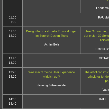
Friedema
11:10
RAUMW
11:30
11:30
Design-Turbo - aktuelle Entwicklungen
User Onboarding:
12:20
im Bereich Design-Tools
der ersten 30 Seku
zerstö
Achim Belz
Rchard Br
12:20
MITTA
13:20
13:20
Was macht meine User Experience
The art of construc
14:10
wirklich gut?
principles for d
pe
Henning Fritzenwalder
Vadi
14:10
KAFFE
14:40