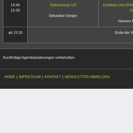
14:40
Datenschutz-UX
Desktop Line Of B
15:30
2
Sebastian Greger
Hannes P
ab 15:30
Ende der V
Kurzfristige Agendaänderungen vorbehalten.
HOME
|
IMPRESSUM
|
KONTAKT
|
NEWSLETTER ABMELDEN