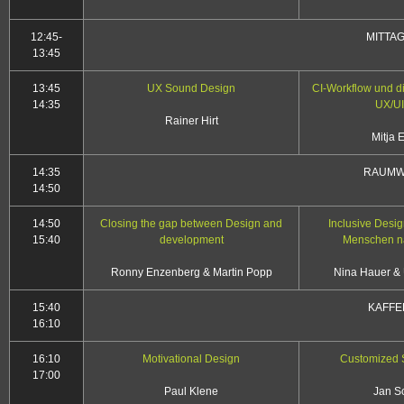
12:45-
MITTA
13:45
13:45
UX Sound Design
CI-Workflow und di
14:35
UX/UI
Rainer Hirt
Mitja 
14:35
RAUMW
14:50
14:50
Closing the gap between Design and
Inclusive Desig
15:40
development
Menschen na
Ronny Enzenberg & Martin Popp
Nina Hauer & 
15:40
KAFFE
16:10
16:10
Motivational Design
Customized 
17:00
Paul Klene
Jan S