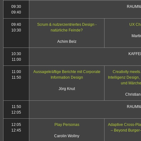
09:30
RAUMW
09:40
09:40
Scrum & nutzerzentriertes Design -
UX Cha
10:30
natürliche Feinde?
Marti
Achim Belz
10:30
KAFFE
11:00
11:00
Aussagekräftige Berichte mit Corporate
Creativity meets
11:50
Information Design
Intelligenz Design
und Märche
Jörg Knut
Christia
11:50
RAUMW
12:05
12:05
Play Personas
Adaptive Cross-Pla
12:45
– Beyond Burger
Carolin Wollny