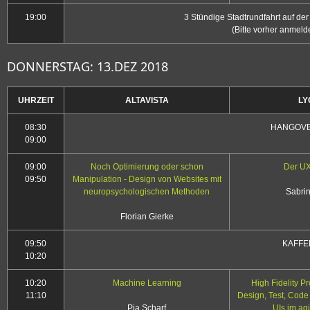
19:00
3 Stündige Stadtrundfahrt auf der
(Bitte vorher anmel
DONNERSTAG: 13.DEZ 2018
UHRZEIT
ALTAVISTA
LY
08:30
HANGOVE
09:00
09:00
Noch Optimierung oder schon
Der UX
09:50
Manipulation - Design von Websites mit
neuropsychologischen Methoden
Sabri
Florian Gierke
09:50
KAFFE
10:20
10:20
Machine Learning
High Fidelity Pr
11:10
Design, Test, Code
Pia Scharf
UIs im ag