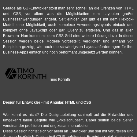
Gerade als GUI-Entwickler stößt man sehr schnell an die Grenzen von HTML
und CSS, vor allem was die Möglichkeiten zum Layouten großer
Businessanwendungen angeht. Seit einiger Zeit gibt es mit dem Flexbox-
Modell eine Möglichkeit, auch komplexe Anwendungslayouts einfach und
komplett ohne JavaScript oder gar jQuery zu erstellen. Und das in allen
Browsern. Nun kommt mit dem CSS Grid eine weitere Lösung dazu. In dieser
Session werden beide Modelle vorgestellt, verglichen und anhand von
Beispielen gezeigt, wie auch die schwierigsten Layoutanforderungen für Ihre
Business-Apps einfach und hoch performant umgesetzt werden können.
Timo Korinth
Design für Entwickler - mit Angular, HTML und CSS
Wer kennt es nicht? Die Designabteilung schimpft auf die Entwickler und
umgekehrt fallen Begriffe wie „Pixelschubser“. Dabei sollten beide Seiten
voneinander profitieren und eng zusammenarbeiten.
Diese Session richtet sich vor allem an Entwickler und soll mit Vorurteilen und
Ängsten bezüglich Design (mit CSS) aufräumen. Es wird gezeigt, dass gutes