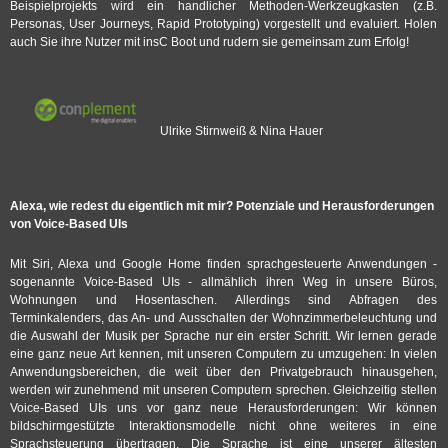
Beispielprojekts wird ein handlicher Methoden-Werkzeugkasten (z.B.
Personas, User Journeys, Rapid Prototyping) vorgestellt und evaluiert. Holen
auch Sie ihre Nutzer mit insC Boot und rudern sie gemeinsam zum Erfolg!
Ulrike Stirnweiß & Nina Hauer
Alexa, wie redest du eigentlich mit mir? Potenziale und Herausforderungen
von Voice-Based UIs
Mit Siri, Alexa und Google Home finden sprachgesteuerte Anwendungen -
sogenannte Voice-Based UIs - allmählich ihren Weg in unsere Büros,
Wohnungen und Hosentaschen. Allerdings sind Abfragen des
Terminkalenders, das An- und Ausschalten der Wohnzimmerbeleuchtung und
die Auswahl der Musik per Sprache nur ein erster Schritt. Wir lernen gerade
eine ganz neue Art kennen, mit unseren Computern zu umzugehen: In vielen
Anwendungsbereichen, die weit über den Privatgebrauch hinausgehen,
werden wir zunehmend mit unseren Computern sprechen. Gleichzeitig stellen
Voice-Based UIs uns vor ganz neue Herausforderungen: Wir können
bildschirmgestützte Interaktionsmodelle nicht ohne weiteres in eine
Sprachsteuerung übertragen. Die Sprache ist eine unserer ältesten